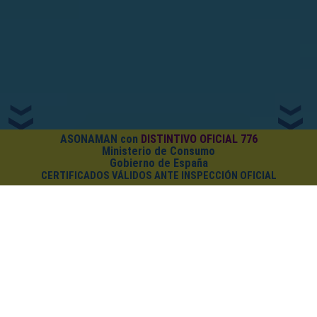
ASONAMAN con
DISTINTIVO OFICIAL 776
Ministerio de Consumo
Gobierno de España
CERTIFICADOS VÁLIDOS ANTE INSPECCIÓN OFICIAL
¿CUÁNTO CUESTA EL PACK?
Cursos on-line
+
PDF (Certificado
+
Carnet
+
Diploma)
Todo el pack por
solo 7€
Más información