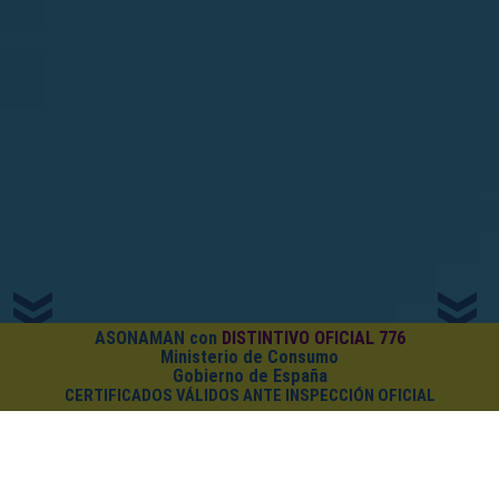
ASONAMAN con
DISTINTIVO OFICIAL 776
Ministerio de Consumo
Gobierno de España
CERTIFICADOS VÁLIDOS ANTE INSPECCIÓN OFICIAL
¿CUÁNTO CUESTA EL PACK?
Cursos on-line
+