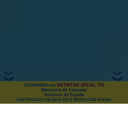
ASONAMAN con
DISTINTIVO OFICIAL 776
Ministerio de Consumo
Gobierno de España
CERTIFICADOS VÁLIDOS ANTE INSPECCIÓN OFICIAL
¿CUÁNTO CUESTA EL PACK?
Cursos on-line
+