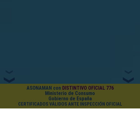
ASONAMAN con
DISTINTIVO OFICIAL 776
Ministerio de Consumo
Gobierno de España
CERTIFICADOS VÁLIDOS ANTE INSPECCIÓN OFICIAL
¿CUÁNTO CUESTA EL PACK?
Cursos on-line
+