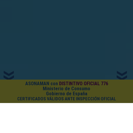
ASONAMAN con
DISTINTIVO OFICIAL 776
Ministerio de Consumo
Gobierno de España
CERTIFICADOS VÁLIDOS ANTE INSPECCIÓN OFICIAL
¿CUÁNTO CUESTA EL PACK?
Cursos on-line
+