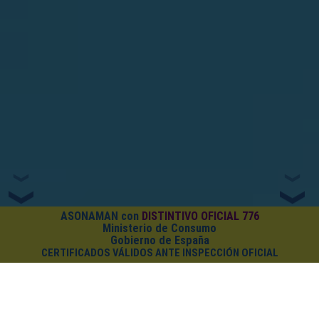
ASONAMAN con
DISTINTIVO OFICIAL 776
Ministerio de Consumo
Gobierno de España
CERTIFICADOS VÁLIDOS ANTE INSPECCIÓN OFICIAL
¿CUÁNTO CUESTA EL PACK?
Cursos on-line
+