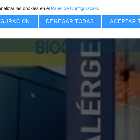
nalizar las cookies en el
Panel de Configuración
7
.
€
POR SOLO
IGURACIÓN
DENEGAR TODAS
ACEPTAR 
Pack PDF
=
(Certificado
+
Carnet
+
Diploma)