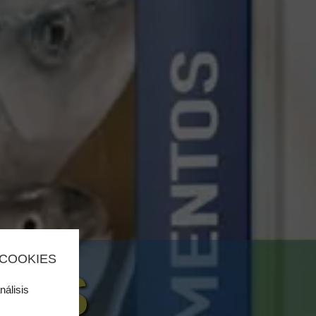
 COOKIES
SOS
nálisis