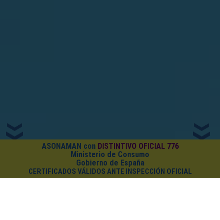
ASONAMAN con
DISTINTIVO OFICIAL 776
Ministerio de Consumo
Gobierno de España
CERTIFICADOS VÁLIDOS ANTE INSPECCIÓN OFICIAL
¿CUÁNTO CUESTA EL PACK?
Cursos on-line
+