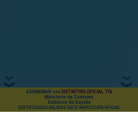
ASONAMAN con
DISTINTIVO OFICIAL 776
Ministerio de Consumo
Gobierno de España
CERTIFICADOS VÁLIDOS ANTE INSPECCIÓN OFICIAL
¿CUÁNTO CUESTA EL PACK?
Cursos on-line
+