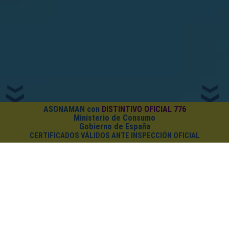
ASONAMAN con
DISTINTIVO OFICIAL 776
Ministerio de Consumo
Gobierno de España
CERTIFICADOS VÁLIDOS ANTE INSPECCIÓN OFICIAL
¿CUÁNTO CUESTA EL PACK?
Cursos on-line
+
PDF (Certificado
+
Carnet
+
Diploma)
Todo el pack por
solo 7€