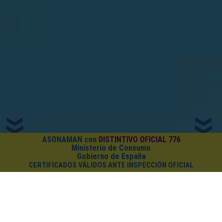
ASONAMAN con
DISTINTIVO OFICIAL 776
Ministerio de Consumo
Gobierno de España
CERTIFICADOS VÁLIDOS ANTE INSPECCIÓN OFICIAL
¿CUÁNTO CUESTA EL PACK?
Cursos on-line
+