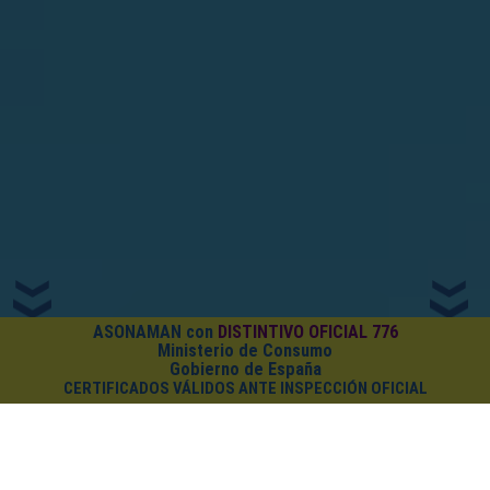
ASONAMAN con
DISTINTIVO OFICIAL 776
Ministerio de Consumo
Gobierno de España
CERTIFICADOS VÁLIDOS ANTE INSPECCIÓN OFICIAL
¿CUÁNTO CUESTA EL PACK?
Cursos on-line
+