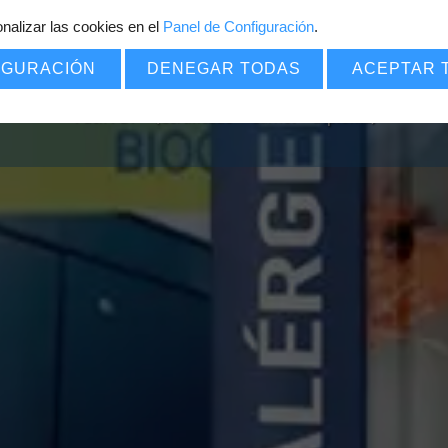
nalizar las cookies en el
Panel de Configuración
7
.
€
POR SOLO
IGURACIÓN
DENEGAR TODAS
ACEPTAR 
Pack PDF
=
(Certificado
+
Carnet
+
Diploma)