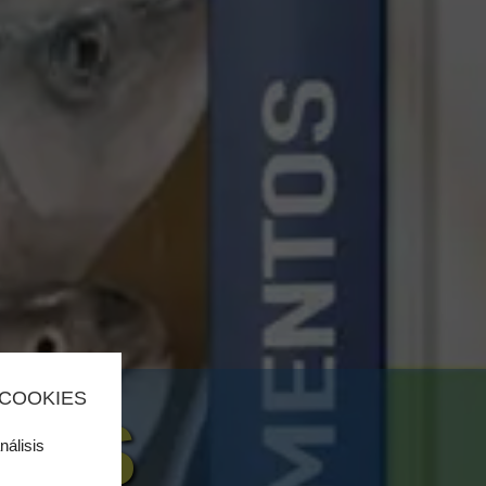
 COOKIES
SOS
nálisis