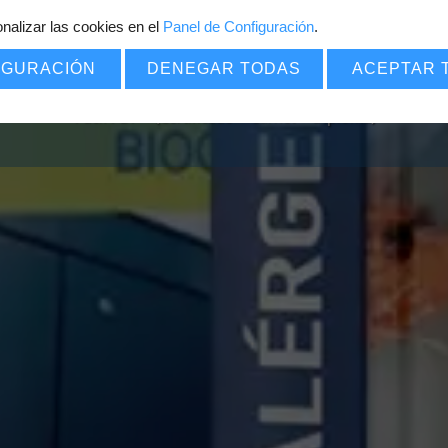
nalizar las cookies en el
Panel de Configuración
7
.
€
POR SOLO
IGURACIÓN
DENEGAR TODAS
ACEPTAR 
Pack PDF
=
(Certificado
+
Carnet
+
Diploma)