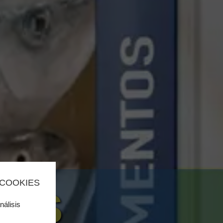
 COOKIES
SOS
nálisis