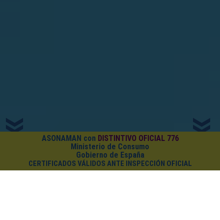
ASONAMAN con
DISTINTIVO OFICIAL 776
Ministerio de Consumo
Gobierno de España
CERTIFICADOS VÁLIDOS ANTE INSPECCIÓN OFICIAL
¿CUÁNTO CUESTA EL PACK?
Cursos on-line
+