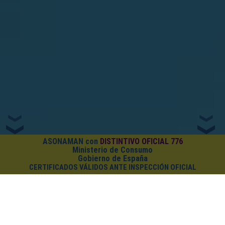
ASONAMAN con
DISTINTIVO OFICIAL 776
Ministerio de Consumo
Gobierno de España
CERTIFICADOS VÁLIDOS ANTE INSPECCIÓN OFICIAL
¿CUÁNTO CUESTA EL PACK?
Cursos on-line
+