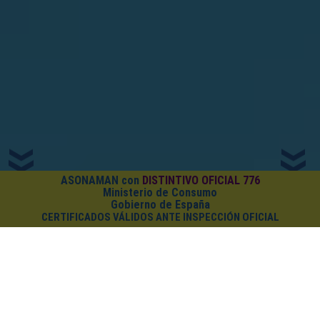
ASONAMAN con
DISTINTIVO OFICIAL 776
Ministerio de Consumo
Gobierno de España
CERTIFICADOS VÁLIDOS ANTE INSPECCIÓN OFICIAL
¿CUÁNTO CUESTA EL PACK?
Cursos on-line
+
PDF (Certificado
+
Carnet
+
Diploma)