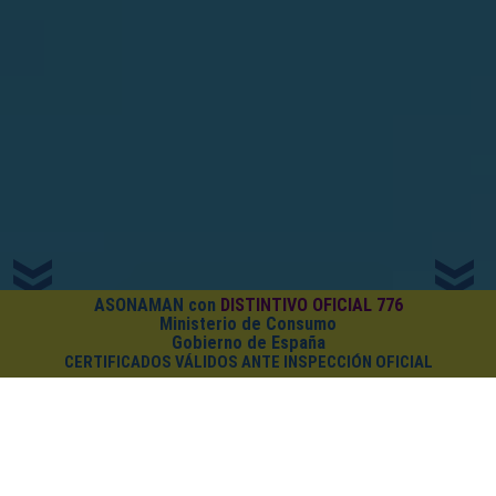
ASONAMAN con
DISTINTIVO OFICIAL 776
Ministerio de Consumo
Gobierno de España
CERTIFICADOS VÁLIDOS ANTE INSPECCIÓN OFICIAL
¿CUÁNTO CUESTA EL PACK?
Cursos on-line
+