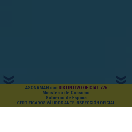
ASONAMAN con
DISTINTIVO OFICIAL 776
Ministerio de Consumo
Gobierno de España
CERTIFICADOS VÁLIDOS ANTE INSPECCIÓN OFICIAL
¿CUÁNTO CUESTA EL PACK?
Cursos on-line
+