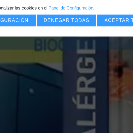
nalizar las cookies en el
Panel de Configuración
7
.
€
POR SOLO
IGURACIÓN
DENEGAR TODAS
ACEPTAR 
Pack PDF
=
(Certificado
+
Carnet
+
Diploma)