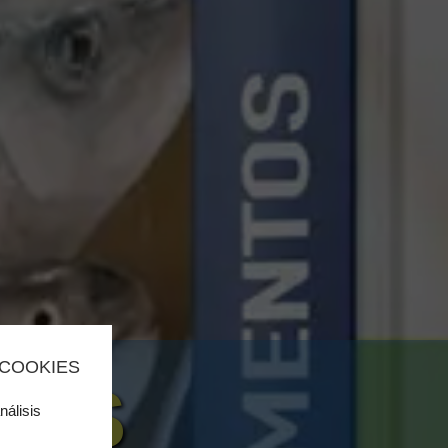
 COOKIES
SOS
nálisis