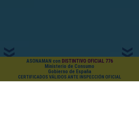
ASONAMAN con
DISTINTIVO OFICIAL 776
Ministerio de Consumo
Gobierno de España
CERTIFICADOS VÁLIDOS ANTE INSPECCIÓN OFICIAL
¿CUÁNTO CUESTA EL PACK?
Cursos on-line
+
PDF (Certificado
+
Carnet
+
Diploma)
Todo el pack por
solo 7€
Más información