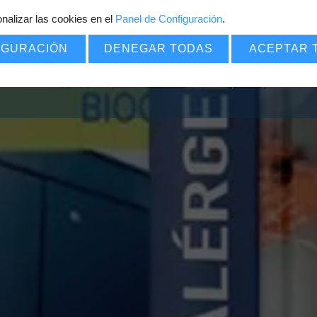
nalizar las cookies en el
Panel de Configuración
7
.
€
POR SOLO
IGURACIÓN
DENEGAR TODAS
ACEPTAR 
Pack PDF
=
(Certificado
+
Carnet
+
Diploma)