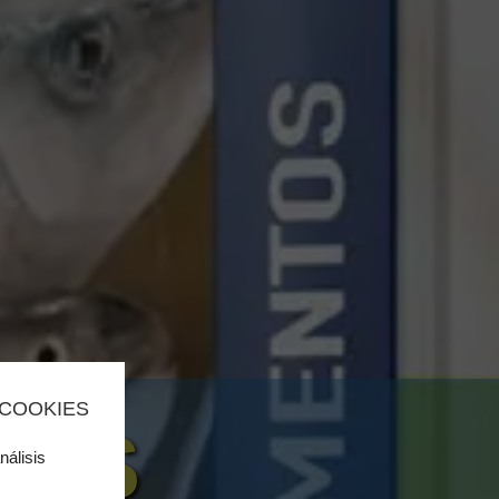
 COOKIES
SOS
nálisis