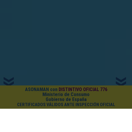
ASONAMAN con
DISTINTIVO OFICIAL 776
Ministerio de Consumo
Gobierno de España
CERTIFICADOS VÁLIDOS ANTE INSPECCIÓN OFICIAL
¿CUÁNTO CUESTA EL PACK?
Cursos on-line
+