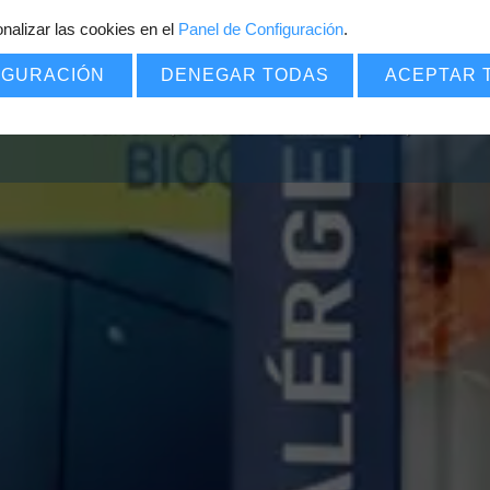
nalizar las cookies en el
Panel de Configuración
7
.
€
POR SOLO
IGURACIÓN
DENEGAR TODAS
ACEPTAR 
Pack PDF
=
(Certificado
+
Carnet
+
Diploma)