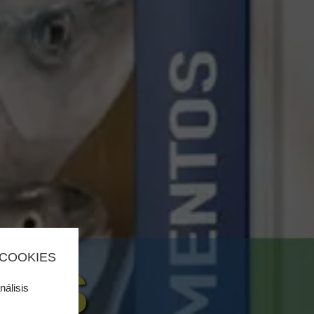
 COOKIES
SOS
nálisis